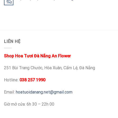
Th2
LIÊN HỆ
Shop Hoa Tươi Đà Nẵng An Flower
251 Bùi Trang Chước, Hòa Xuân, Cẩm Lệ, Đà Nẵng
Hotline:
038 257 1990
Email:
hoatuoidanang.net@gmail.com
Giờ mở cửa: 6h 30 – 22h 00