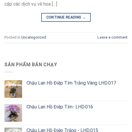
cấp các dịch vụ về hoa […]
CONTINUE READING
→
Posted in
Uncategorized
Leave a comment
SẢN PHẨM BÁN CHẠY
Chậu Lan Hồ Điệp Tím Trắng Vàng LHD.017
Chậu Lan Hồ Điệp Tím- LHD.016
Chậu Lan Hồ Điệp Trắng - LHD.015