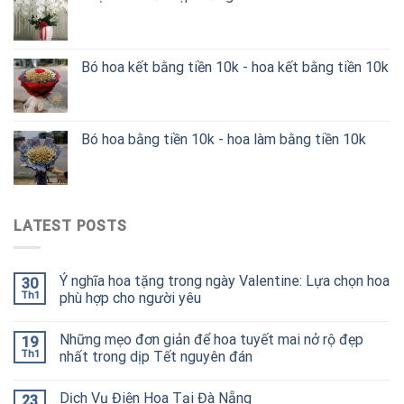
Bó hoa kết bằng tiền 10k - hoa kết bằng tiền 10k
Bó hoa bằng tiền 10k - hoa làm bằng tiền 10k
LATEST POSTS
Ý nghĩa hoa tặng trong ngày Valentine: Lựa chọn hoa
30
Th1
phù hợp cho người yêu
Những mẹo đơn giản để hoa tuyết mai nở rộ đẹp
19
Th1
nhất trong dịp Tết nguyên đán
Dịch Vụ Điện Hoa Tại Đà Nẵng
23