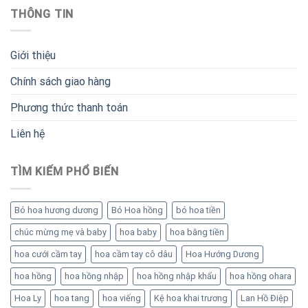
THÔNG TIN
Giới thiệu
Chính sách giao hàng
Phương thức thanh toán
Liên hệ
TÌM KIẾM PHỔ BIẾN
Bó hoa hương dương
Bó Hoa hồng
bó hoa tiền
chúc mừng mẹ và baby
hoa baby
hoa bằng tiền
hoa cưới cầm tay
hoa cầm tay cô dâu
Hoa Hướng Dương
hoa hồng
hoa hồng nhập
hoa hồng nhập khẩu
hoa hồng ohara
Hoa Ly
hoa tang
hoa viếng
Kệ hoa khai trương
Lan Hồ Điệp