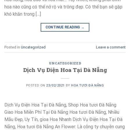
hoa nào cũng có thể nở rộ và trông đẹp. Có thể bạn sẽ gặp
khó khăn trong […]
CONTINUE READING
→
Posted in
Uncategorized
Leave a comment
UNCATEGORIZED
Dịch Vụ Điện Hoa Tại Đà Nẵng
POSTED ON
23/02/2021
BY
HOA TƯƠI ĐÀ NẴNG
Dịch Vụ Điện Hoa Tại Đà Nẵng, Shop Hoa tươi Đà Nẵng
Giao Hoa Miễn Phí Tại Đà Nẵng Hoa tươi Đà Nẵng, Nhiều
Mẫu Đẹp, Uy Tín, gioa Hoa Nhanh Dịch Vụ Điện Hoa Tại Đà
Nẵng, Hoa tươi Đà Nẵng An Flower: Là công ty chuyên cung