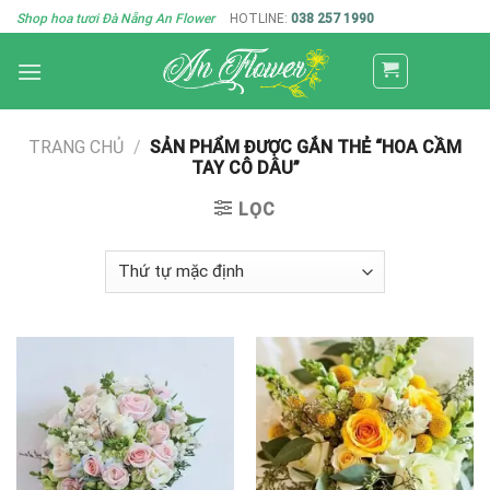
Skip
Shop hoa tươi Đà Nẵng An Flower
HOTLINE:
038 257 1990
to
content
TRANG CHỦ
/
SẢN PHẨM ĐƯỢC GẮN THẺ “HOA CẦM
TAY CÔ DÂU”
LỌC