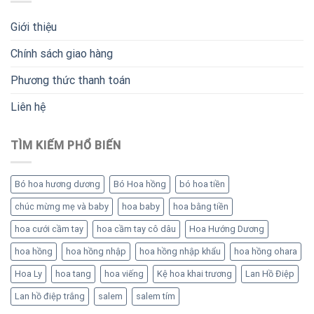
Giới thiệu
Chính sách giao hàng
Phương thức thanh toán
Liên hệ
TÌM KIẾM PHỔ BIẾN
Bó hoa hương dương
Bó Hoa hồng
bó hoa tiền
chúc mừng mẹ và baby
hoa baby
hoa bằng tiền
hoa cưới cầm tay
hoa cầm tay cô dâu
Hoa Hướng Dương
hoa hồng
hoa hồng nhập
hoa hồng nhập khẩu
hoa hồng ohara
Hoa Ly
hoa tang
hoa viếng
Kệ hoa khai trương
Lan Hồ Điệp
Lan hồ điệp trắng
salem
salem tím