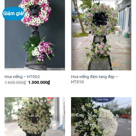
Giảm giá!
Hoa viếng đám tang đẹp –
Hoa viếng – HT002
HT010
Giá
Giá
1.600.000
₫
1.300.000
₫
gốc
hiện
là:
tại
1.600.000₫.
là:
1.300.000₫.