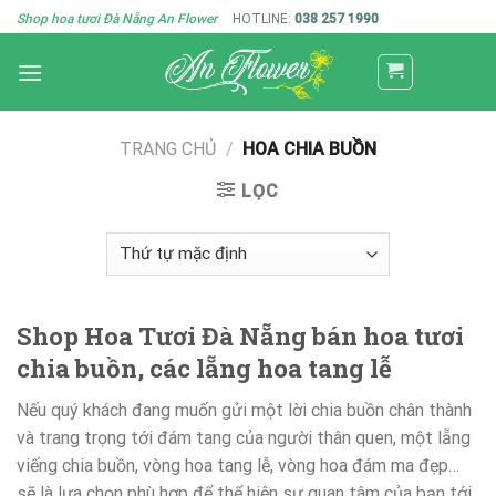
Skip
Shop hoa tươi Đà Nẵng An Flower
HOTLINE:
038 257 1990
to
content
TRANG CHỦ
/
HOA CHIA BUỒN
LỌC
Shop Hoa Tươi Đà Nẵng bán hoa tươi
chia buồn, các lẵng hoa tang lễ
Nếu quý khách đang muốn gửi một lời chia buồn chân thành
và trang trọng tới đám tang của người thân quen, một lẵng
viếng chia buồn, vòng hoa tang lễ, vòng hoa đám ma đẹp…
sẽ là lựa chọn phù hợp để thể hiện sự quan tâm của bạn tới