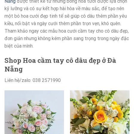
Nẵng
được thiết kế từ những bông hoa tươi được lựa chọn
kỹ lưỡng và có sự kết hợp hài hòa về màu sắc, để tạo nên
một bó hoa cưới đẹp tinh tế sẽ giúp cô dâu thêm phần yêu
kiều, nổi bật và ngày cưới thêm phần trọn vẹn, khó quên.
Tham khảo ngay các mẫu hoa cưới cầm tay cho cô dâu đẹp,
đơn giản nhưng không kém phần sang trọng trong ngày đặc
biệt của mình.
Shop Hoa cầm tay cô dâu đẹp ở Đà
Nẵng
Liên hệ/zalo: 038 2571990