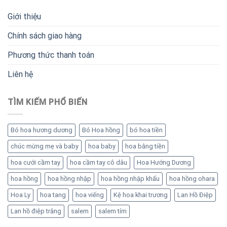
Giới thiệu
Chính sách giao hàng
Phương thức thanh toán
Liên hệ
TÌM KIẾM PHỔ BIẾN
Bó hoa hương dương
Bó Hoa hồng
bó hoa tiền
chúc mừng mẹ và baby
hoa baby
hoa bằng tiền
hoa cưới cầm tay
hoa cầm tay cô dâu
Hoa Hướng Dương
hoa hồng
hoa hồng nhập
hoa hồng nhập khẩu
hoa hồng ohara
Hoa Ly
hoa tang
hoa viếng
Kệ hoa khai trương
Lan Hồ Điệp
Lan hồ điệp trắng
salem
salem tím