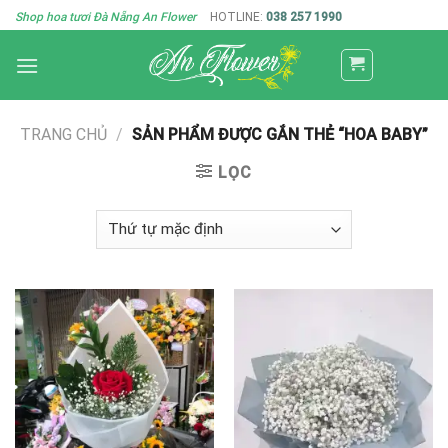
Skip
Shop hoa tươi Đà Nẵng An Flower
HOTLINE:
038 257 1990
to
content
TRANG CHỦ
/
SẢN PHẨM ĐƯỢC GẮN THẺ “HOA BABY”
LỌC