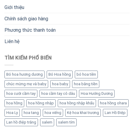
Giới thiệu
Chính sách giao hàng
Phương thức thanh toán
Liên hệ
TÌM KIẾM PHỔ BIẾN
Bó hoa hương dương
Bó Hoa hồng
bó hoa tiền
chúc mừng mẹ và baby
hoa baby
hoa bằng tiền
hoa cưới cầm tay
hoa cầm tay cô dâu
Hoa Hướng Dương
hoa hồng
hoa hồng nhập
hoa hồng nhập khẩu
hoa hồng ohara
Hoa Ly
hoa tang
hoa viếng
Kệ hoa khai trương
Lan Hồ Điệp
Lan hồ điệp trắng
salem
salem tím