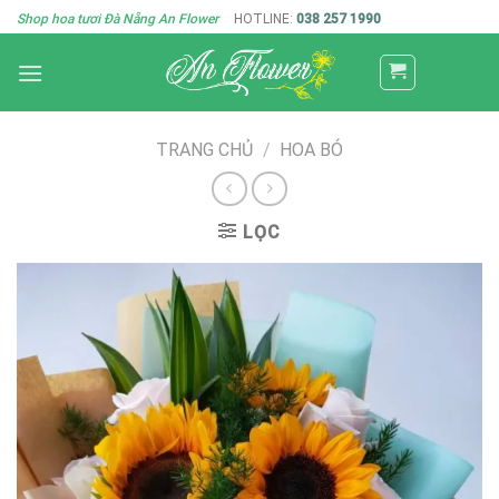
Skip
Shop hoa tươi Đà Nẵng An Flower
HOTLINE:
038 257 1990
to
content
TRANG CHỦ
/
HOA BÓ
LỌC