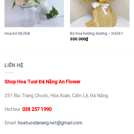
Hoa bó hb268
Bó hoa hương dương – hd261
300.000
₫
LIÊN HỆ
Shop Hoa Tươi Đà Nẵng An Flower
251 Bùi Trang Chước, Hòa Xuân, Cẩm Lệ, Đà Nẵng
Hotline:
038 257 1990
Email:
hoatuoidanang.net@gmail.com