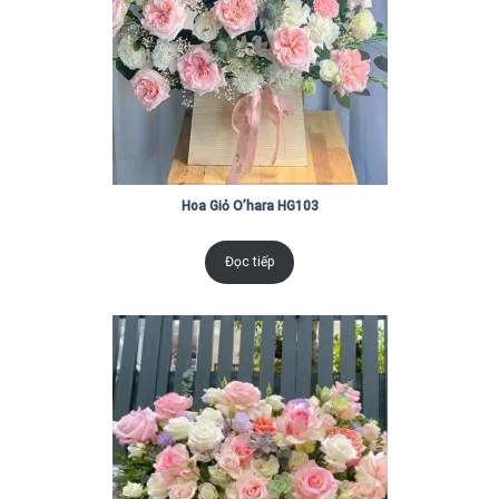
Hoa Giỏ O’hara HG103
Đọc tiếp