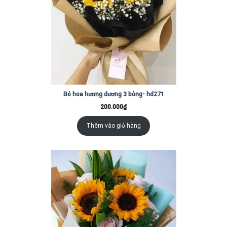
Bó hoa hương dương 3 bông- hd271
200.000
₫
Thêm vào giỏ hàng