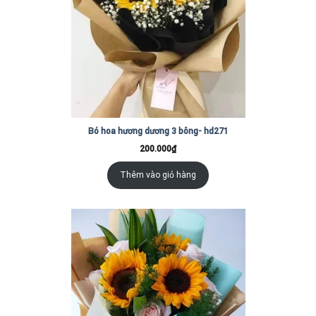
Bó hoa hương dương 3 bông- hd271
200.000
₫
Thêm vào giỏ hàng