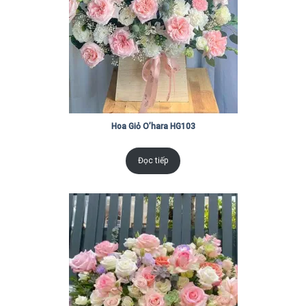
Hoa Giỏ O’hara HG103
Đọc tiếp