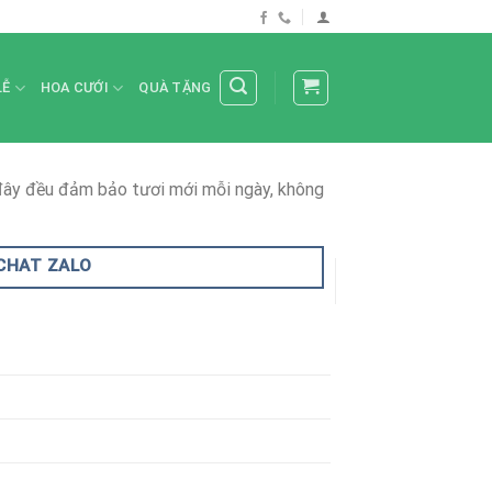
LỄ
HOA CƯỚI
QUÀ TẶNG
 đây đều đảm bảo tươi mới mỗi ngày, không
CHAT ZALO