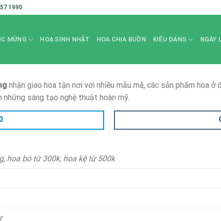
257 1990
ÚC MỪNG
HOA SINH NHẬT
HOA CHIA BUỒN
KIỂU DÁNG
NGÀY 
ng
nhận giao hoa tận nơi với nhiều mẫu mã, các sản phẩm hoa ở
n những sáng tạo nghệ thuật hoàn mỹ.
0
, hoa bó từ 300k, hoa kệ từ 500k
r