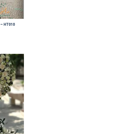
 – HT010