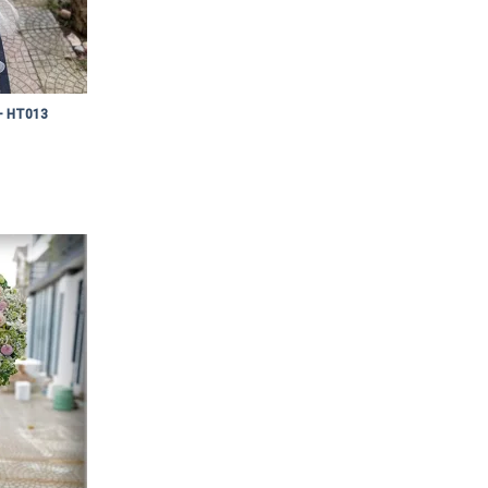
 – HT013