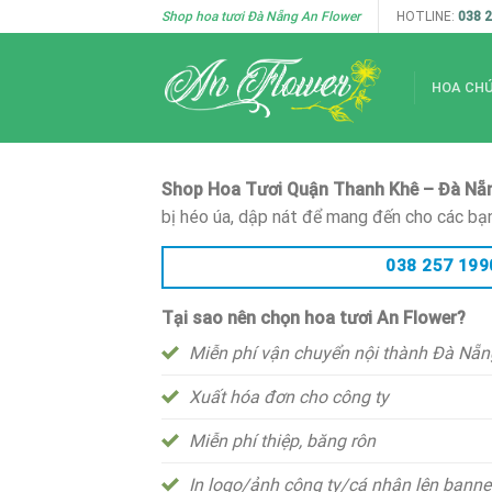
Skip
Shop hoa tươi Đà Nẵng An Flower
HOTLINE:
038 
to
content
HOA CH
Shop Hoa Tươi Quận Thanh Khê – Đà Nẵ
bị héo úa, dập nát để mang đến cho các bạ
038 257 199
Tại sao nên chọn hoa tươi An Flower?
Miễn phí vận chuyển nội thành Đà Nẵng
Xuất hóa đơn cho công ty
Miễn phí thiệp, băng rôn
In logo/ảnh công ty/cá nhân lên banne