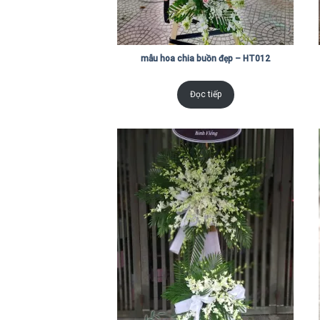
mẫu hoa chia buồn đẹp – HT012
Đọc tiếp