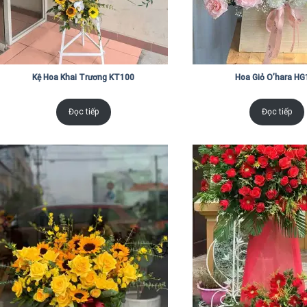
Kệ Hoa Khai Trương KT100
Hoa Giỏ O’hara HG
Đọc tiếp
Đọc tiếp