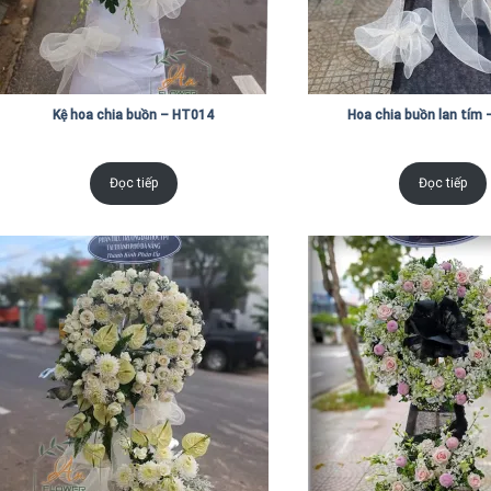
Kệ hoa chia buồn – HT014
Hoa chia buồn lan tím
Đọc tiếp
Đọc tiếp