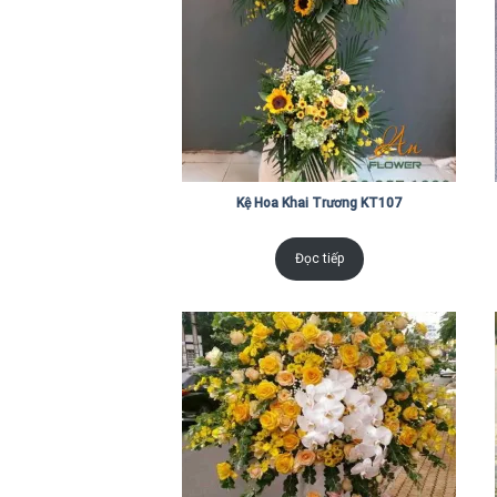
Kệ Hoa Khai Trương KT107
Đọc tiếp