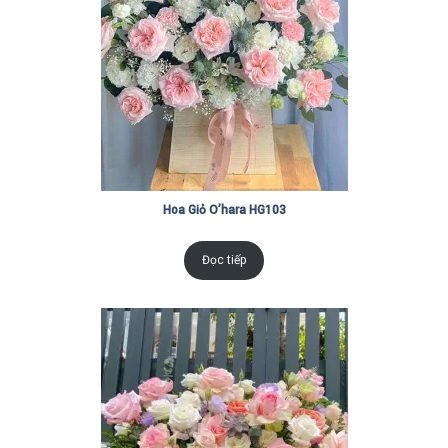
Hoa Giỏ O’hara HG103
Đọc tiếp