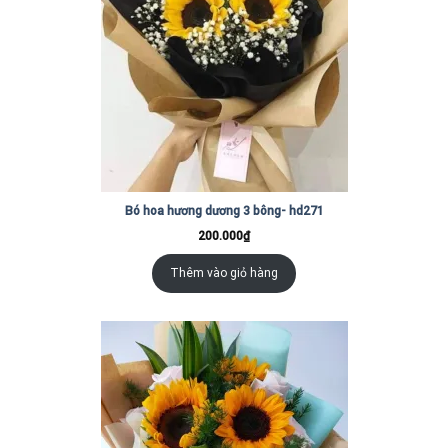
Bó hoa hương dương 3 bông- hd271
200.000
₫
Thêm vào giỏ hàng