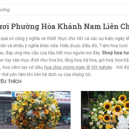
 công
 tươi Phường Hòa Khánh Nam Liên C
uà vô cùng ý nghĩa và thiết thực cho tất cả các sự kiện, ngày l
mắn và nhiều ý nghĩa khác nữa. Hiểu được điều đó, Tiệm hoa tư
o, đáp ứng nhu cầu của hầu hết mọi người nơi đây.
Shop hoa tư
 tùy vào mục đích như hoa bó, lẵng hoa, kệ hoa, giỏ hoa, hoa b
,
hoa cầm tay cô dâu
,
hoa chúc mừng ngày lễ tốt nghiệp
… Với độ
thể yên tâm khi liên hệ dịch vụ của chúng tôi.
ÊU THÍCH