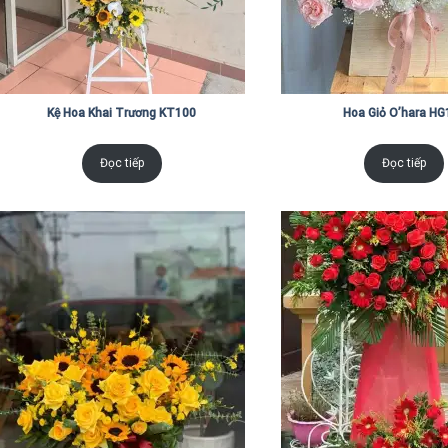
Kệ Hoa Khai Trương KT100
Hoa Giỏ O’hara HG
Đọc tiếp
Đọc tiếp