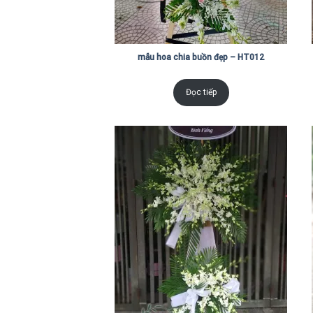
mẫu hoa chia buồn đẹp – HT012
Đọc tiếp