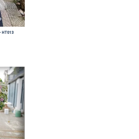
 – HT013