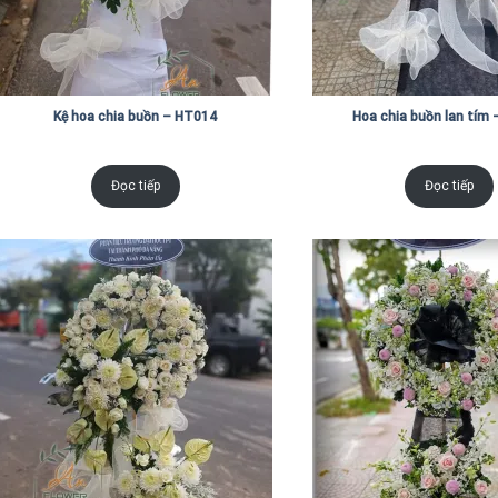
Kệ hoa chia buồn – HT014
Hoa chia buồn lan tím
Đọc tiếp
Đọc tiếp