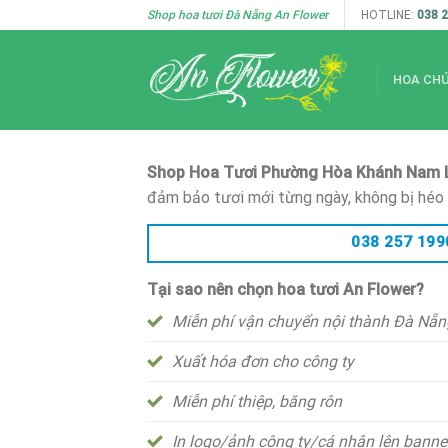
Skip
Shop hoa tươi Đà Nẵng An Flower
HOTLINE:
038 
to
content
HOA CH
Shop Hoa Tươi Phường Hòa Khánh Nam L
đảm bảo tươi mới từng ngày, không bị héo 
038 257 199
Tại sao nên chọn hoa tươi An Flower?
Miễn phí vận chuyển nội thành Đà Nẵng
Xuất hóa đơn cho công ty
Miễn phí thiệp, băng rôn
In logo/ảnh công ty/cá nhân lên banne