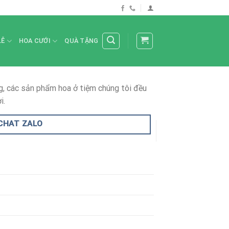
LỄ
HOA CƯỚI
QUÀ TẶNG
, các sản phẩm hoa ở tiệm chúng tôi đều
i.
CHAT ZALO