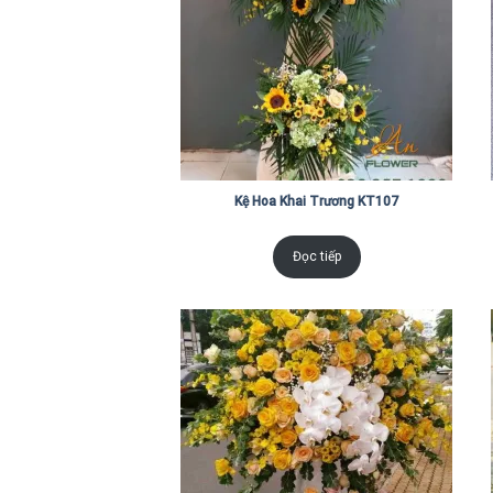
Kệ Hoa Khai Trương KT107
Đọc tiếp