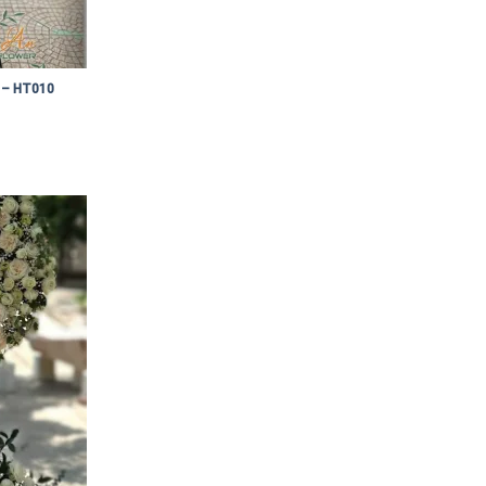
 – HT010