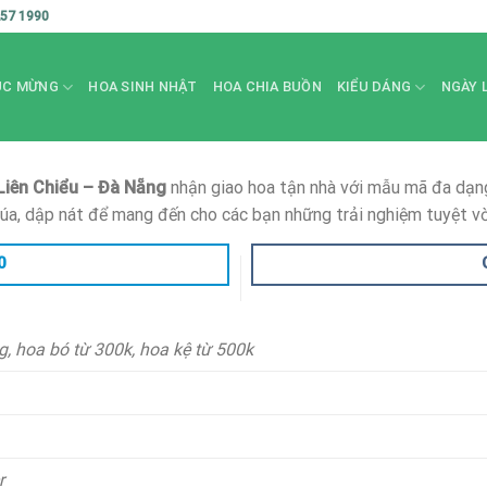
257 1990
ÚC MỪNG
HOA SINH NHẬT
HOA CHIA BUỒN
KIỂU DÁNG
NGÀY 
iên Chiểu – Đà Nẵng
nhận giao hoa tận nhà với mẫu mã đa dạng
úa, dập nát để mang đến cho các bạn những trải nghiệm tuyệt vờ
0
, hoa bó từ 300k, hoa kệ từ 500k
r