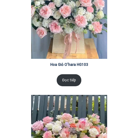
Hoa Giỏ O’hara HG103
Đọc tiếp