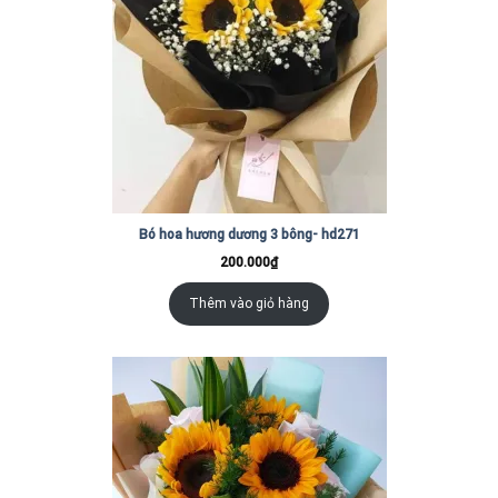
Bó hoa hương dương 3 bông- hd271
200.000
₫
Thêm vào giỏ hàng