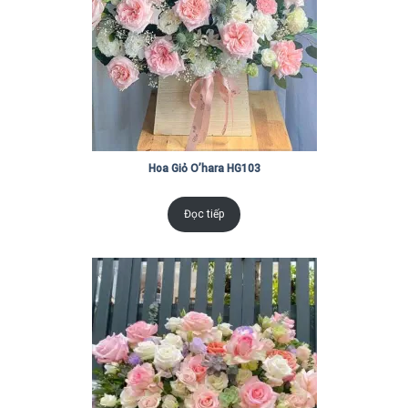
Hoa Giỏ O’hara HG103
Đọc tiếp