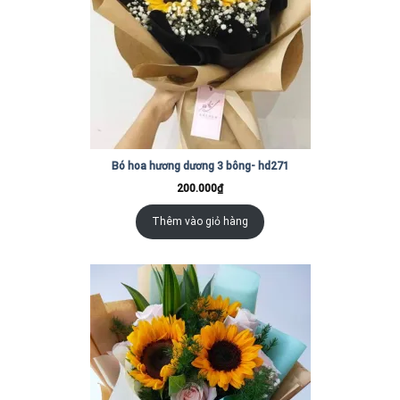
Bó hoa hương dương 3 bông- hd271
200.000
₫
Thêm vào giỏ hàng