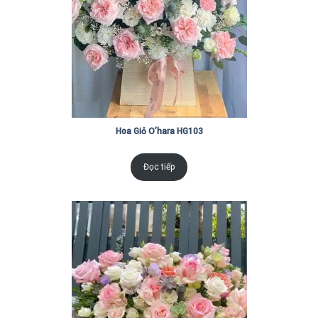
Hoa Giỏ O’hara HG103
Đọc tiếp