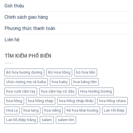
Giới thiệu
Chính sách giao hàng
Phương thức thanh toán
Liên hệ
TÌM KIẾM PHỔ BIẾN
Bó hoa hương dương
Bó Hoa hồng
bó hoa tiền
chúc mừng mẹ và baby
hoa baby
hoa bằng tiền
hoa cưới cầm tay
hoa cầm tay cô dâu
Hoa Hướng Dương
hoa hồng
hoa hồng nhập
hoa hồng nhập khẩu
hoa hồng ohara
Hoa Ly
hoa tang
hoa viếng
Kệ hoa khai trương
Lan Hồ Điệp
Lan hồ điệp trắng
salem
salem tím