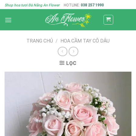
Skip
Shop hoa tươi Đà Nẵng An Flower
HOTLINE:
038 257 1990
to
content
TRANG CHỦ
/
HOA CẦM TAY CÔ DÂU
LỌC